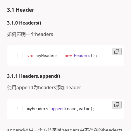
3.1 Header
3.1.0 Headers()
如何声明一个headers
var
 myHeaders 
=
 new
 Headers
();
3.1.1 Headers.append()
使用append为headers添加header
myHeaders.
append
(name,value);
append提供一个方法来对headers中不存在的header作