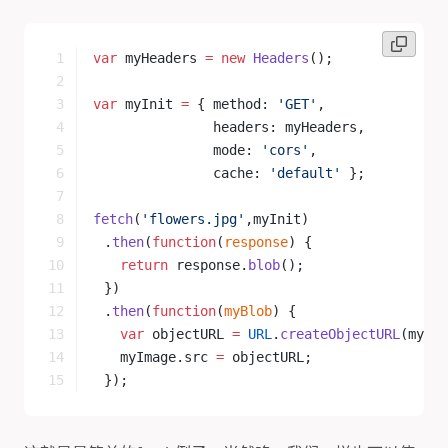
var
 myHeaders 
=
 new
 Headers
();
var
 myInit 
=
 { method: 
'GET'
,
               headers: myHeaders,
               mode: 
'cors'
,
               cache: 
'default'
 };
fetch
(
'flowers.jpg'
,myInit)
	.
then
(
function
(
response
) {
	  return
 response.
blob
();
	})
	.
then
(
function
(
myBlob
) {
	  var
 objectURL 
=
 URL
.
createObjectURL
(myBlo
	  myImage.src 
=
 objectURL;
	});