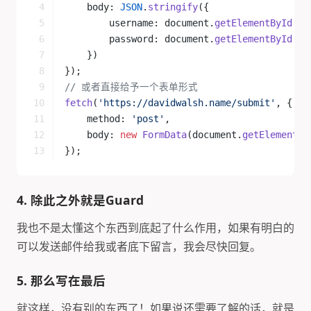
    body: 
JSON
.
stringify
({
        username: document.
getElementById
(
'u
        password: document.
getElementById
(
'p
    })
});
// 或者直接给予一个表单形式
fetch
(
'https://davidwalsh.name/submit'
, {
    method: 
'post'
,
    body: 
new
 FormData
(document.
getElementBy
});
4. 除此之外就是Guard
我也不是太懂这个东西到底起了什么作用，如果有明白的
可以发送邮件给我或者底下留言，我会尽快回复。
5. 那么写在最后
就这样，没有别的东西了！如果说还需要了解的话，就是