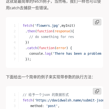
这就是最简单的fetch例子，当然咯，我们一样也可以使
用catch去捕获一些错误。
fetch
(
'flowers.jpg'
,myInit)
	.
then
(
function
(
response
){
	  // do something for res
	})
	.
catch
(
function
(
error
) {
	  console.
log
(
'There has been a problem wit
	});
下面给出一个简单的例子来实现带参数的执行方法：
// 给予一个json 的数据形式
fetch
(
'https://davidwalsh.name/submit-json'
,
    method: 
'post'
,