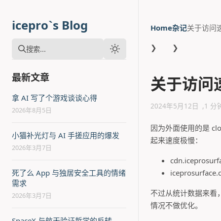
icepro`s Blog
Home
杂记
关于访问
❯
❯
搜索...
最新文章
关于访问
拿 AI 写了个游戏谈谈心得
2024年5月12日
1 分
2026年8月5日
因为外面使用的是 c
小猫补光灯与 AI 手搓应用的爆发
起来速度极慢：
2026年3月7日
cdn.iceprosur
死了么 App 与独居安全工具的情绪
iceprosurface
需求
不过从统计数据来看，
2026年3月7日
情况不做优化。
SpaceX 与航天验证哲学的反转