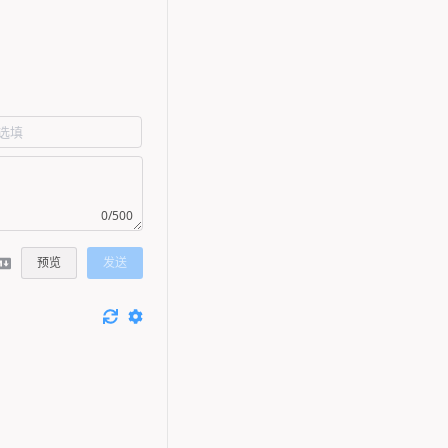
0/500
预览
发送