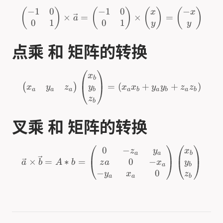
−
1
0
−
1
0
−
(
)
(
)
(
)
(
)
x
x
×
=
×
=
a
0
1
0
1
y
y
点乘 和 矩阵的转换
x
b
=
(
+
+
)
(
)
x
y
z
y
x
x
y
y
z
z
a
a
a
b
a
b
a
b
a
b
z
b
叉乘 和 矩阵的转换
0
−
z
y
x
a
a
b
0
−
×
=
∗
=
z
a
x
y
a
b
A
b
a
b
−
0
y
x
z
a
a
b