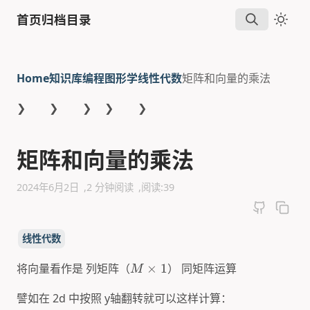
首页
归档
目录
Home
知识库
编程
图形学
线性代数
矩阵和向量的乘法
❯
❯
❯
❯
❯
矩阵和向量的乘法
2024年6月2日
2 分钟阅读
阅读:
39
线性代数
将向量看作是 列矩阵（
×
1
） 同矩阵运算
M
譬如在 2d 中按照 y轴翻转就可以这样计算：