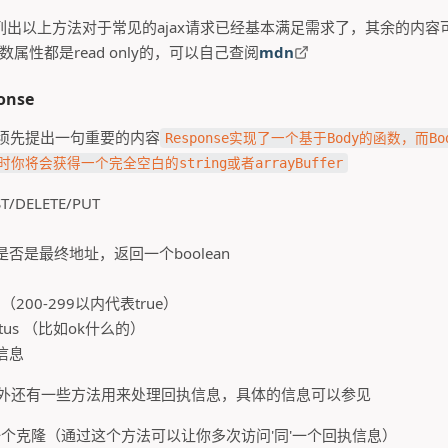
出以上方法对于常见的ajax请求已经基本满足需求了，其余的内容可
多数属性都是read only的，可以自己查阅
mdn
onse
前必须先提出一句重要的内容
Response实现了一个基于Body的函数，而
将会获得一个完全空白的string或者arrayBuffer
ST/DELETE/PUT
L : 是否是最终地址，返回一个boolean
的（200-299以内代表true）
 status （比如ok什么的）
部信息
此外还有一些方法用来处理回执信息，具体的信息可以参见
: 创建一个克隆（通过这个方法可以让你多次访问'同'一个回执信息）