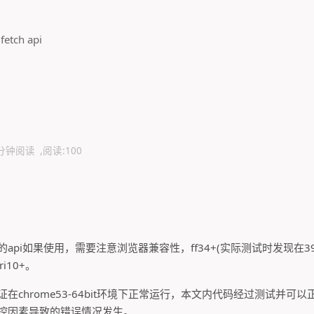
6
fetch api
 分钟阅读
阅读:
100
api如果使用，需要注意浏览器兼容性，ff34+(实际测试时发现在3
ri10+。
在chrome53-64bit环境下正常运行，本文内代码经过测试并可
控因素导致的错误情况发生。