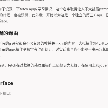
一下fetch api的学习情况，这个名字取得让人不太舒服(fetch data 
文档的时候一度被误解，此外我一开始以为这是一个独立的第三方api
api。
i出现的缘由
的js课程都会不厌其烦的教授关于xhr的内容，大抵操作XMLHttpRe
复杂的ajax操作令初学者望而却步，说实话我也背不出那一串串冗长
。
quest，fetch在对数据的处理和操作上显得更为友好，在使用上和jquer
erface
以下接口：