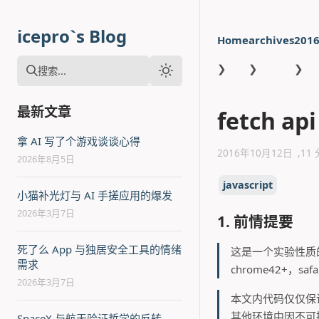
icepro`s Blog
Home
archives
201
❯
❯
❯
搜索...
最新文章
fetch api
拿 AI 写了个游戏谈谈心得
2016年10月12日
11
2026年8月5日
javascript
小猫补光灯与 AI 手搓应用的爆发
2026年3月7日
1. 前情提要
死了么 App 与独居安全工具的情绪
这是一个实验性质的
需求
chrome42+，safa
2026年3月7日
本文内代码仅仅保证
其他环境中因不可
SpaceX 与航天验证哲学的反转