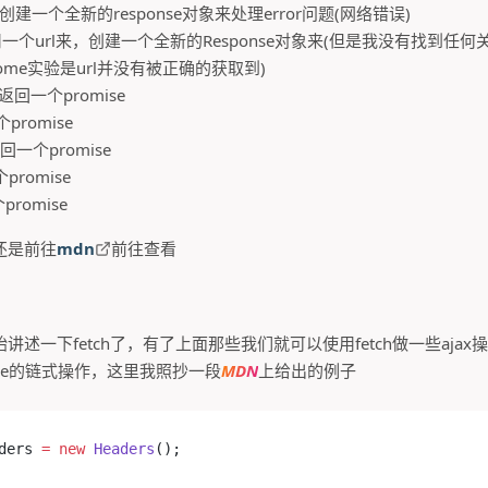
 这将会创建一个全新的response对象来处理error问题(网络错误)
() : 使用一个url来，创建一个全新的Response对象来(但是我没有找
ome实验是url并没有被正确的获取到)
) : 返回一个promise
个promise
 返回一个promise
个promise
个promise
还是前往
mdn
前往查看
述一下fetch了，有了上面那些我们就可以使用fetch做一些ajax操作
omise的链式操作，这里我照抄一段
MDN
上给出的例子
ders 
=
 new
 Headers
();