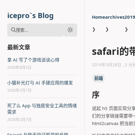
icepro`s Blog
Home
archives
201
❯
❯
❯
搜索...
最新文章
safar
拿 AI 写了个游戏谈谈心得
2019年3月28日
3 分
2026年8月5日
前端
小猫补光灯与 AI 手搓应用的爆发
2026年3月7日
序
死了么 App 与独居安全工具的情绪
说起 h5 页面实
需求
们的分享链接需要带一
2026年3月7日
html2canvas
SpaceX 与航天验证哲学的反转