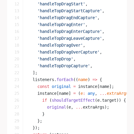
    'handleTopDragStart'
,
    'handleTopDragStartCapture'
,
    'handleTopDragEndCapture'
,
    'handleTopDragEnter'
,
    'handleTopDragEnterCapture'
,
    'handleTopDragLeaveCapture'
,
    'handleTopDragOver'
,
    'handleTopDragOverCapture'
,
    'handleTopDrop'
,
    'handleTopDropCapture'
,
  ];
  listeners.
forEach
((
name
) 
=>
 {
    const
 original
 =
 instance[name];
    instance[name] 
=
 (
e
:
 any
, 
...
extraArgs
:
 
      if
 (
shouldTargetEffect
(e.target)) {
        original
(e, 
...
extraArgs);
      }
    };
  });