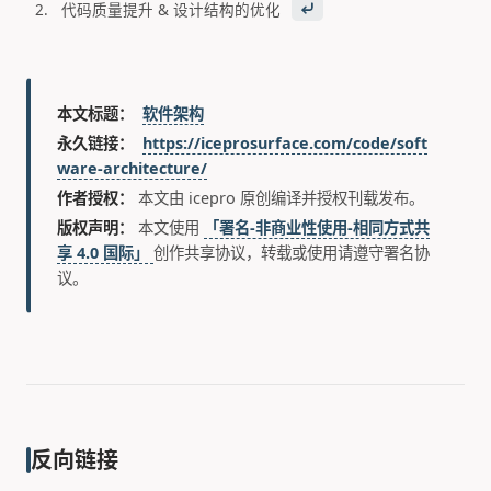
o
代码质量提升 & 设计结构的优化
o
t
本文标题：
软件架构
n
永久链接：
https://iceprosurface.com/code/soft
o
ware-architecture/
t
作者授权：
本文由 icepro 原创编译并授权刊载发布。
e
版权声明：
本文使用
「署名-非商业性使用-相同方式共
享 4.0 国际」
创作共享协议，转载或使用请遵守署名协
s
议。
反向链接