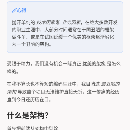
心得
抛开单纯的
技术因素
和
业务因素
，在绝大多数开发
的职业生涯中，大部分时间通常在于同丑陋的框架
做斗争、或是在试图延缓一个优美的框架逐渐劣化
为一个丑陋的架构。
受限于精力，我们没有机会一睹真正
优美的架构
是怎么
样的。
在我不算长也不算短的编码生涯中，我目睹过
最丑陋的
架构
导致
整个项目无法维护直接夭折
，这一惨痛的经历
直到今日还历历在目。
什么是架构？
首先把前端从架构中剔除: