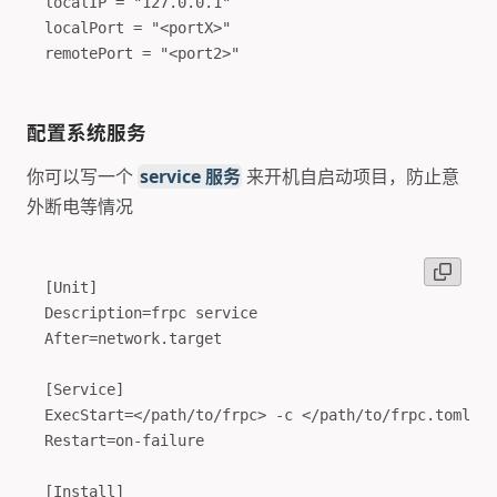
localIP = "127.0.0.1"

localPort = "<portX>"

配置系统服务
你可以写一个
service 服务
来开机自启动项目，防止意
外断电等情况
[Unit]

Description=frpc service

After=network.target

[Service]

ExecStart=</path/to/frpc> -c </path/to/frpc.toml>

Restart=on-failure

[Install]
