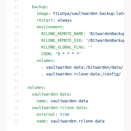
  backup
:
    image
: 
ttionya/vaultwarden-backup:latest
    restart
: 
always
    environment
:
      RCLONE_REMOTE_NAME
: 
'BitwardenBackup'
      RCLONE_REMOTE_DIR
: 
'/BitwardenBackup/'
      RCLONE_GLOBAL_FLAG
: 
''
      CRON
: 
'5 * * * *'
    volumes
:
      - 
vaultwarden-data:/bitwarden/data/
      - 
vaultwarden-rclone-data:/config/
volumes
:
  vaultwarden-data
:
    name
: 
vaultwarden-data
  vaultwarden-rclone-data
:
    external
: 
true
    name
: 
vaultwarden-rclone-data