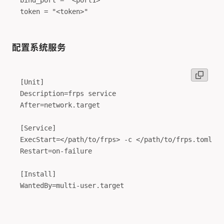
配置系统服务
[Unit]

Description=frps service

After=network.target

[Service]

ExecStart=</path/to/frps> -c </path/to/frps.toml>

Restart=on-failure

[Install]

WantedBy=multi-user.target
